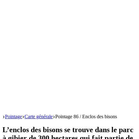
Start
Pointage
Carte générale
Pointage 86 / Enclos des bisons
L’enclos des bisons se trouve dans le parc
à gibier de 300 hectares qui fait partie de