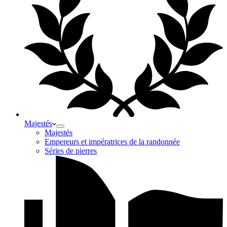
Majestés
Majestés
Empereurs et impératrices de la randonnée
Séries de pierres