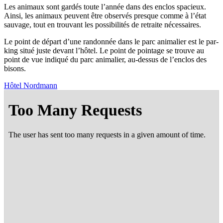
Les ani­maux sont gar­dés toute l’an­née dans des enclos spa­cieux.
Ain­si, les ani­maux peuvent être obser­vés presque comme à l’é­tat
sau­vage, tout en trou­vant les pos­si­bi­li­tés de retraite nécessaires.
Le point de départ d’une ran­don­née dans le parc ani­ma­lier est le par­
king situé juste devant l’hô­tel. Le point de poin­tage se trouve au
point de vue indi­qué du parc ani­ma­lier, au-des­sus de l’en­clos des
bisons.
Hôtel Nord­mann