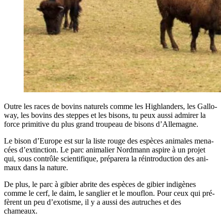
Outre les races de bovins natu­rels comme les High­lan­ders, les Gal­lo­
way, les bovins des steppes et les bisons, tu peux aus­si admi­rer la
force pri­mi­tive du plus grand trou­peau de bisons d’Allemagne.
Le bison d’Eu­rope est sur la liste rouge des espèces ani­males mena­
cées d’ex­tinc­tion. Le parc ani­ma­lier Nord­mann aspire à un pro­jet
qui, sous contrôle scien­ti­fique, pré­pa­re­ra la réin­tro­duc­tion des ani­
maux dans la nature.
De plus, le parc à gibier abrite des espèces de gibier indi­gènes
comme le cerf, le daim, le san­glier et le mou­flon. Pour ceux qui pré­
fèrent un peu d’exo­tisme, il y a aus­si des autruches et des
chameaux.