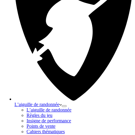
L’aiguille de randonnée
L’aiguille de randonnée
Règles du jeu
Insigne de performance
Points de vente
Cahiers thématiques