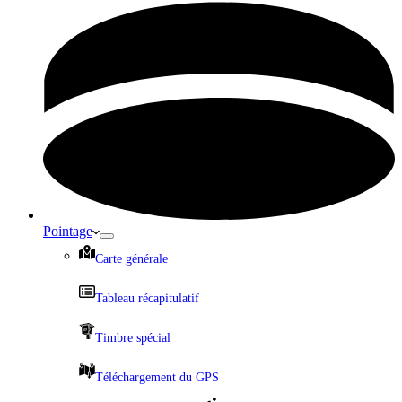
Pointage
Carte générale
Tableau récapitulatif
Timbre spécial
Téléchargement du GPS