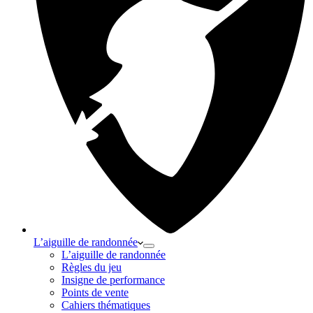
L’aiguille de randonnée
L’aiguille de randonnée
Règles du jeu
Insigne de performance
Points de vente
Cahiers thématiques