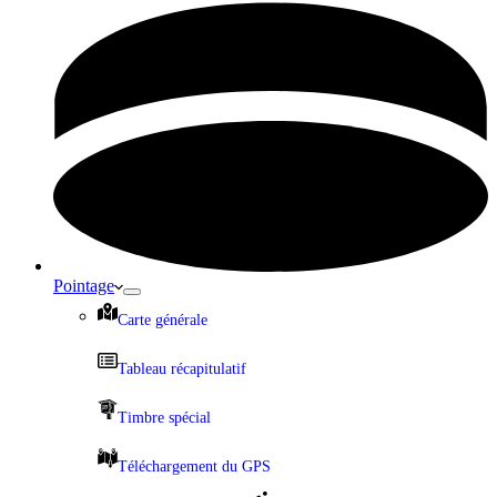
Pointage
Carte générale
Tableau récapitulatif
Timbre spécial
Téléchargement du GPS