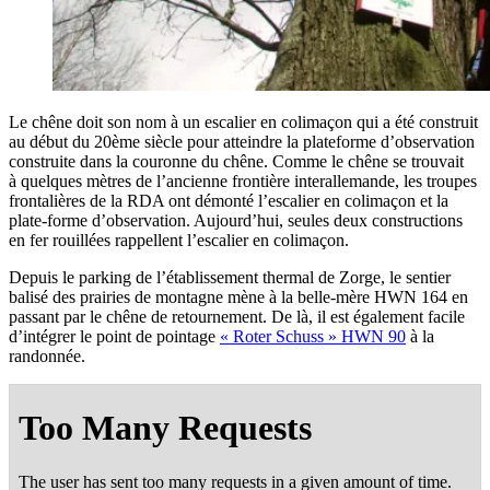
Le chêne doit son nom à un esca­lier en coli­ma­çon qui a été construit
au début du 20ème siècle pour atteindre la pla­te­forme d’ob­ser­va­tion
construite dans la cou­ronne du chêne. Comme le chêne se trou­vait
à quelques mètres de l’an­cienne fron­tière inter­al­le­mande, les troupes
fron­ta­lières de la RDA ont démon­té l’es­ca­lier en coli­ma­çon et la
plate-forme d’ob­ser­va­tion. Aujourd’­hui, seules deux construc­tions
en fer rouillées rap­pellent l’es­ca­lier en colimaçon.
Depuis le par­king de l’é­ta­blis­se­ment ther­mal de Zorge, le sen­tier
bali­sé des prai­ries de mon­tagne mène à la belle-mère HWN 164 en
pas­sant par le chêne de retour­ne­ment. De là, il est éga­le­ment facile
d’in­té­grer le point de poin­tage
« Roter Schuss » HWN 90
à la
randonnée.