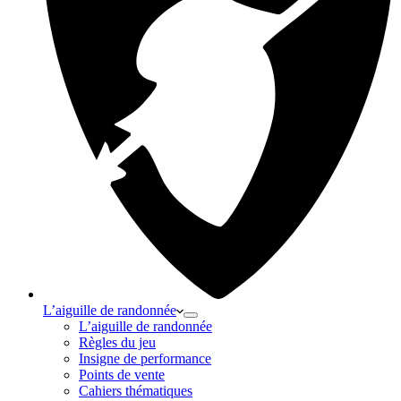
L’aiguille de randonnée
L’aiguille de randonnée
Règles du jeu
Insigne de performance
Points de vente
Cahiers thématiques