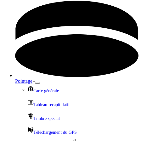
Pointage
Carte générale
Tableau récapitulatif
Timbre spécial
Téléchargement du GPS