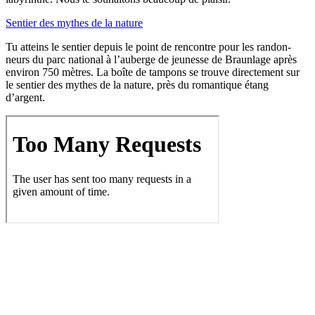
Sen­tier des mythes de la nature
Tu atteins le sen­tier depuis le point de ren­contre pour les ran­don­
neurs du parc natio­nal à l’au­berge de jeu­nesse de Braun­lage après
envi­ron 750 mètres. La boîte de tam­pons se trouve direc­te­ment sur
le sen­tier des mythes de la nature, près du roman­tique étang
d’argent.