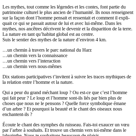
Les mythes, tout comme les légendes et les contes, font par­tie du
patri­moine cultu­rel le plus ancien de l’hu­ma­ni­té. Ils nous ren­seignent
sur la façon dont l’homme pen­sait et res­sen­tait et com­ment il expli­
quait ce qui se pas­sait autour de lui et avec lui-même. Dans les
mythes, nos ancêtres décrivent le deve­nir et la dis­pa­ri­tion de la terre.
La nature en tant qu’­ha­bi­tat glo­bal est au centre.
Suis le sen­tier des mythes de la nature d’en­vi­ron 4 km.
…un che­min à tra­vers le parc natio­nal du Harz
…un che­min vers la connais­sance
…un che­min vers l’in­te­rac­tion
…un che­min vers nous-mêmes
Dix sta­tions par­ti­ci­pa­tives t’in­vitent à suivre les traces mythiques de
la rela­tion entre l’homme et la nature.
Qui a peur du grand méchant loup ? Ou est-ce que c’est l’homme
qui fait peur ? Le loup et l’homme sont-ils liés par bien plus de
choses que nous ne le pen­sons ? Quelle force sym­bo­lique émane
d’un arbre ? Et pour­quoi la beau­té et le chant des oiseaux nous
enchantent-ils ?
Écoute le chant des nymphes du ruis­seau. Fais-toi exau­cer un vœu
par l’arbre à sou­haits. Et trouve un che­min vers toi-même dans le
laby­rinthe. Nous te sou­hai­tons beau­coup de plaisir.