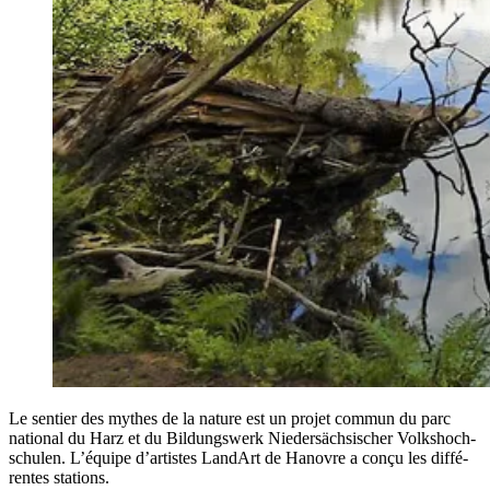
Le sen­tier des mythes de la nature est un pro­jet com­mun du parc
natio­nal du Harz et du Bil­dung­swerk Nie­dersäch­si­scher Volk­shoch­
schu­len. L’é­quipe d’ar­tistes Lan­dArt de Hanovre a conçu les dif­fé­
rentes stations.