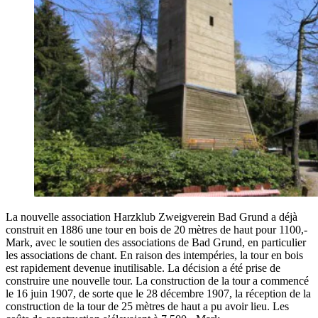
La nou­velle asso­cia­tion Harzk­lub Zweig­ve­rein Bad Grund a déjà
construit en 1886 une tour en bois de 20 mètres de haut pour 1100,-
Mark, avec le sou­tien des asso­cia­tions de Bad Grund, en par­ti­cu­lier
les asso­cia­tions de chant. En rai­son des intem­pé­ries, la tour en bois
est rapi­de­ment deve­nue inuti­li­sable. La déci­sion a été prise de
construire une nou­velle tour. La construc­tion de la tour a com­men­cé
le 16 juin 1907, de sorte que le 28 décembre 1907, la récep­tion de la
construc­tion de la tour de 25 mètres de haut a pu avoir lieu. Les