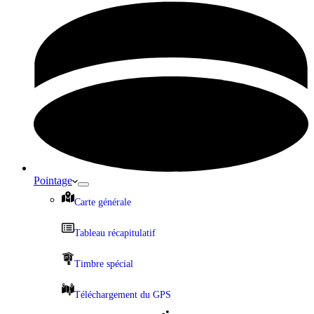
Pointage
Carte générale
Tableau récapitulatif
Timbre spécial
Téléchargement du GPS