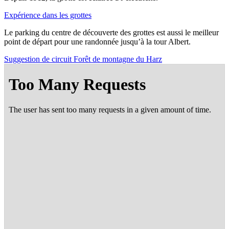
Expé­rience dans les grottes
Le par­king du centre de décou­verte des grottes est aus­si le meilleur
point de départ pour une ran­don­née jus­qu’à la tour Albert.
Sug­ges­tion de cir­cuit Forêt de mon­tagne du Harz