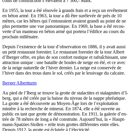
coûts de construc­tion s’é­le­vaient à 7 500,- Mark.
En 1955, la tour a été réno­vée à grands frais et a reçu un revê­te­ment
en béton armé. En 1963, la tour a dû être sur­éle­vée de près de 10
mètres, car les hêtres qui l’en­tou­raient avaient gran­di au point de ne
plus per­mettre une vue pano­ra­mique. En 1969, la base a été recou­
verte d’un man­teau en béton armé qui por­te­ra l’é­di­fice au cours du
pro­chain millénaire.
Depuis l’exis­tence de la tour d’ob­ser­va­tion en 1886, il y avait aus­si
un petit res­tau­rant fores­tier. Le res­tau­rant fores­tier de la tour Albert
d’I­ber­ger offre, en plus de son confort rus­tique et rafraî­chis­sant, une
attrac­tion unique : une bataille de boules de neige en été, et ce avec
de la neige natu­relle de l’hi­ver der­nier. La neige est conser­vée de
l’hi­ver dans des trous dans le sol, créés par le les­si­vage du calcaire.
Iber­ger Albertturm
Au pied de l’I­berg se trouve la grotte de sta­lac­tites et sta­lag­mites d’I­
berg, qui a été créée par la baisse du niveau de la nappe phréa­tique.
La grotte a été décou­verte au Moyen-Âge lors de l’ex­ploi­ta­tion
minière à la recherche de mine­rai. En 1874, elle a été ouverte au
public en tant que grotte de démons­tra­tion. En 1911, la gale­rie d’en­
trée de 78 mètres de long a été construite. Aujourd’­hui, la « Haupt­
mann-Spat­zier-Stol­len » relie trois grottes dif­fé­rentes entre elles.
Depuis 1912, la grotte est éclai­rée à l’électricité.