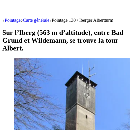
Start
Pointage
Carte générale
Pointage 130 / Iberger Albertturm
Sur l’Iberg (563 m d’altitude), entre Bad
Grund et Wildemann, se trouve la tour
Albert.