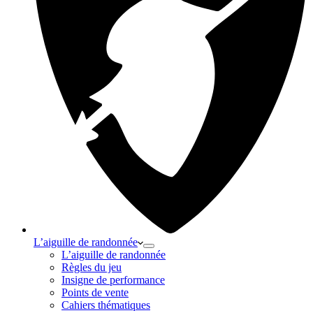
L’aiguille de randonnée
L’aiguille de randonnée
Règles du jeu
Insigne de performance
Points de vente
Cahiers thématiques