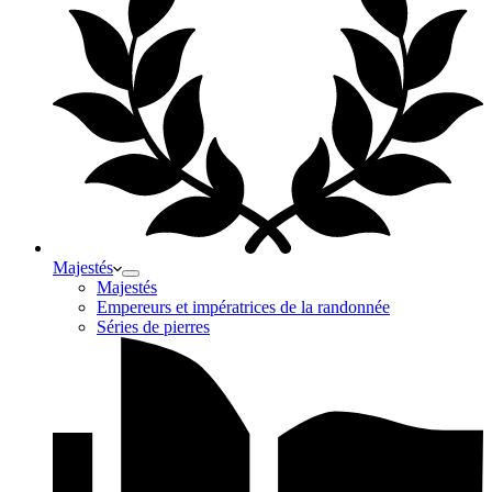
Majestés
Majestés
Empereurs et impératrices de la randonnée
Séries de pierres