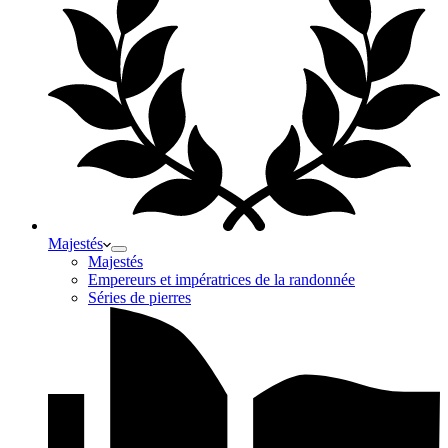
Majestés
Majestés
Empereurs et impératrices de la randonnée
Séries de pierres