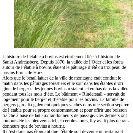
L’his­toire de l’é­table à bovins est étroi­te­ment liée à l’his­toire de
Sankt Andreas­berg. Depuis 1870, la val­lée de l’O­der et les forêts
autour de l’é­table à bovins étaient le pâtu­rage d’é­té du trou­peau de
bovins bruns de Harz.
Alors que le bétail lai­tier de la ville de mon­tagne était conduit le
matin dans les pâtu­rages fores­tiers et le soir dans les étables d’o­ri­
gine, le ber­ger et les jeunes bovins res­taient ici en bas dans la val­lée
pen­dant tous les mois d’é­té. Le bâti­ment « Rin­ders­tall » ser­vait de
loge­ment pour le ber­ger et d’é­table pour les bovins. La famille de
ber­gers gar­dait éga­le­ment quelques vaches dans une sec­tion sépa­rée
de l’é­table pour sa propre consom­ma­tion et pour offrir une bois­son
fraîche à base de lait aux ran­don­neurs de pas­sage. Ces der­niers ont
tou­jours été les bien­ve­nus ici, et cer­tains jours, il y avait plus de ran­
don­neurs que de bovins à nour­rir.
Il n’est donc pas éton­nant que l’é­table soit deve­nue un res­tau­rant