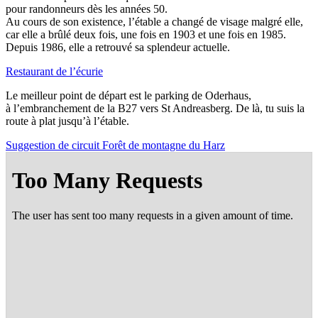
pour ran­don­neurs dès les années 50.
Au cours de son exis­tence, l’é­table a chan­gé de visage mal­gré elle,
car elle a brû­lé deux fois, une fois en 1903 et une fois en 1985.
Depuis 1986, elle a retrou­vé sa splen­deur actuelle.
Res­tau­rant de l’écurie
Le meilleur point de départ est le par­king de Ode­rhaus,
à l’embranchement de la B27 vers St Andreas­berg. De là, tu suis la
route à plat jus­qu’à l’étable.
Sug­ges­tion de cir­cuit Forêt de mon­tagne du Harz