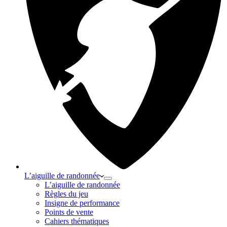
L’aiguille de randonnée
L’aiguille de randonnée
Règles du jeu
Insigne de performance
Points de vente
Cahiers thématiques