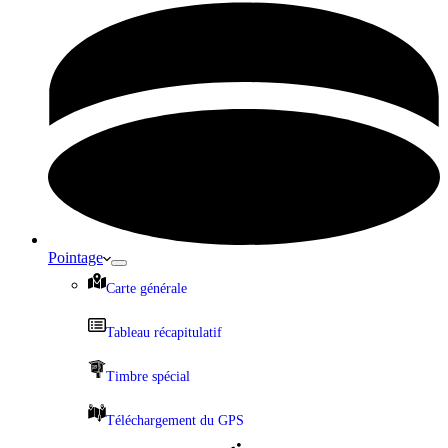
Pointage
Carte générale
Tableau récapitulatif
Timbre spécial
Téléchargement du GPS