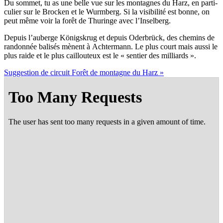
Du som­met, tu as une belle vue sur les mon­tagnes du Harz, en par­ti­
cu­lier sur le Bro­cken et le Wurm­berg. Si la visi­bi­li­té est bonne, on
peut même voir la forêt de Thu­ringe avec l’Inselberg.
Depuis l’au­berge König­skrug et depuis Oder­brück, des che­mins de
ran­don­née bali­sés mènent à Ach­ter­mann. Le plus court mais aus­si le
plus raide et le plus caillou­teux est le « sen­tier des milliards ».
Sug­ges­tion de cir­cuit Forêt de mon­tagne du Harz »