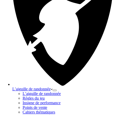
L’aiguille de randonnée
L’aiguille de randonnée
Règles du jeu
Insigne de performance
Points de vente
Cahiers thématiques