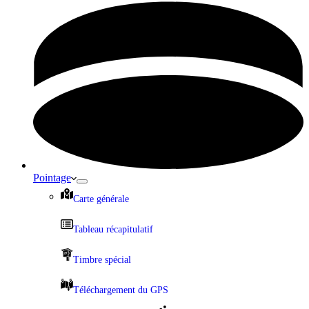
Pointage
Carte générale
Tableau récapitulatif
Timbre spécial
Téléchargement du GPS