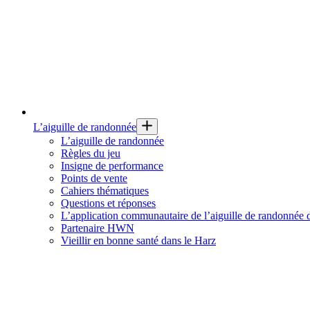
L’aiguille de randonnée
L’aiguille de randonnée
Règles du jeu
Insigne de performance
Points de vente
Cahiers thématiques
Questions et réponses
L’application communautaire de l’aiguille de randonnée
Partenaire HWN
Vieillir en bonne santé dans le Harz