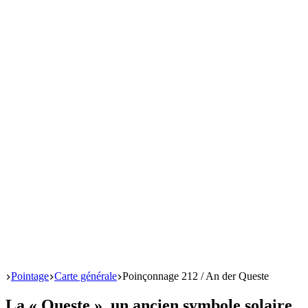
Start
Pointage
Carte générale
Poinçonnage 212 / An der Queste
La « Queste », un ancien symbole solaire,