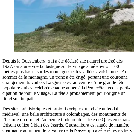
Depuis le Ques­ten­berg, qui a été décla­ré site natu­rel pro­té­gé dès
1927, on a une vue fan­tas­tique sur le vil­lage situé envi­ron 100
mètres plus bas et sur les mon­tagnes et les val­lées avoi­si­nantes. Au
som­met de la mon­tagne, un tronc a été éri­gé, por­tant une cou­ronne
étran­ge­ment tra­vaillée. La Queste est au centre d’une grande fête
popu­laire qui est célé­brée chaque année à la Pen­te­côte avec la par­ti­
ci­pa­tion de tout le vil­lage. La fête a pro­ba­ble­ment pour ori­gine un
rituel solaire païen.
Des sites pré­his­to­riques et pro­to­his­to­riques, un châ­teau féo­dal
médié­val, une belle archi­tec­ture à colom­bages, des monu­ments de
l’his­toire du droit et l’an­cienne tra­di­tion de la fête de Ques­ten carac­
té­risent ce lieu à bien des égards. Ques­ten­berg est située de manière
char­mante au milieu de la val­lée de la Nasse, qui a sépa­ré les rochers