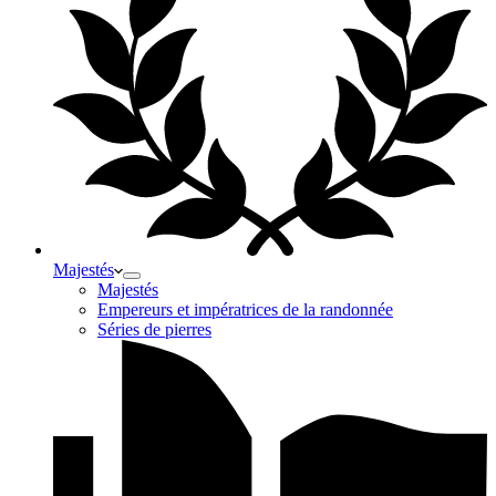
Majestés
Majestés
Empereurs et impératrices de la randonnée
Séries de pierres