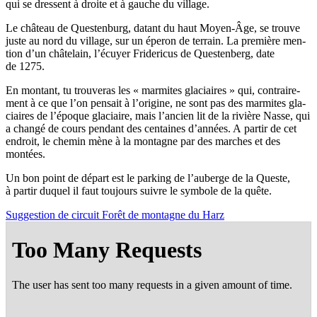
qui se dressent à droite et à gauche du village.
Le châ­teau de Ques­ten­burg, datant du haut Moyen-Âge, se trouve
juste au nord du vil­lage, sur un épe­ron de ter­rain. La pre­mière men­
tion d’un châ­te­lain, l’é­cuyer Fri­de­ri­cus de Ques­ten­berg, date
de 1275.
En mon­tant, tu trou­ve­ras les « mar­mites gla­ciaires » qui, contrai­re­
ment à ce que l’on pen­sait à l’o­ri­gine, ne sont pas des mar­mites gla­
ciaires de l’é­poque gla­ciaire, mais l’an­cien lit de la rivière Nasse, qui
a chan­gé de cours pen­dant des cen­taines d’an­nées. A par­tir de cet
endroit, le che­min mène à la mon­tagne par des marches et des
montées.
Un bon point de départ est le par­king de l’au­berge de la Queste,
à par­tir duquel il faut tou­jours suivre le sym­bole de la quête.
Sug­ges­tion de cir­cuit Forêt de mon­tagne du Harz