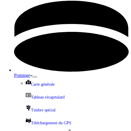
Pointage
Carte générale
Tableau récapitulatif
Timbre spécial
Téléchargement du GPS