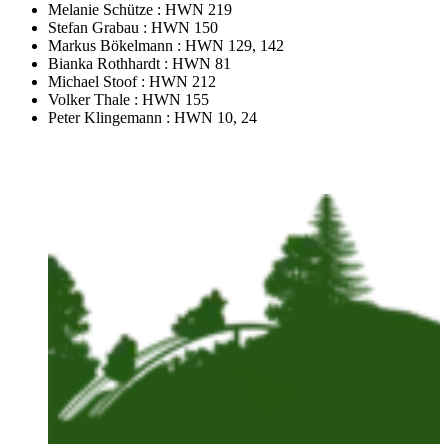
Mela­nie Schütze : HWN 219
Ste­fan Gra­bau : HWN 150
Mar­kus Bökel­mann : HWN 129, 142
Bian­ka Roth­hardt : HWN 81
Michael Stoof : HWN 212
Vol­ker Thale : HWN 155
Peter Klin­ge­mann : HWN 10, 24