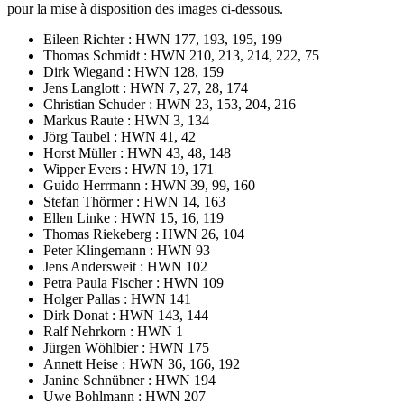
pour la mise à dis­po­si­tion des images ci-dessous.
Eileen Rich­ter : HWN 177, 193, 195, 199
Tho­mas Schmidt : HWN 210, 213, 214, 222, 75
Dirk Wie­gand : HWN 128, 159
Jens Lan­glott : HWN 7, 27, 28, 174
Chris­tian Schu­der : HWN 23, 153, 204, 216
Mar­kus Raute : HWN 3, 134
Jörg Tau­bel : HWN 41, 42
Horst Mül­ler : HWN 43, 48, 148
Wip­per Evers : HWN 19, 171
Gui­do Herr­mann : HWN 39, 99, 160
Ste­fan Thör­mer : HWN 14, 163
Ellen Linke : HWN 15, 16, 119
Tho­mas Rie­ke­berg : HWN 26, 104
Peter Klin­ge­mann : HWN 93
Jens Anders­weit : HWN 102
Petra Pau­la Fischer : HWN 109
Hol­ger Pal­las : HWN 141
Dirk Donat : HWN 143, 144
Ralf Nehr­korn : HWN 1
Jür­gen Wöhl­bier : HWN 175
Annett Heise : HWN 36, 166, 192
Janine Schnüb­ner : HWN 194
Uwe Bohl­mann : HWN 207