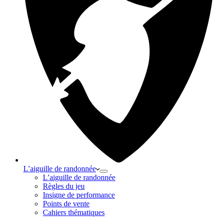
L’aiguille de randonnée
L’aiguille de randonnée
Règles du jeu
Insigne de performance
Points de vente
Cahiers thématiques