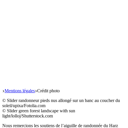
Start
Mentions légales
Crédit photo
© Sli­der ran­don­neur pieds nus allon­gé sur un banc au cou­cher du
soleil/upixa/Fotolia.com
© Sli­der green forest land­scape with sun
light/lolloj/Shutterstock.com
Nous remer­cions les sou­tiens de l’ai­guille de ran­don­née du Harz