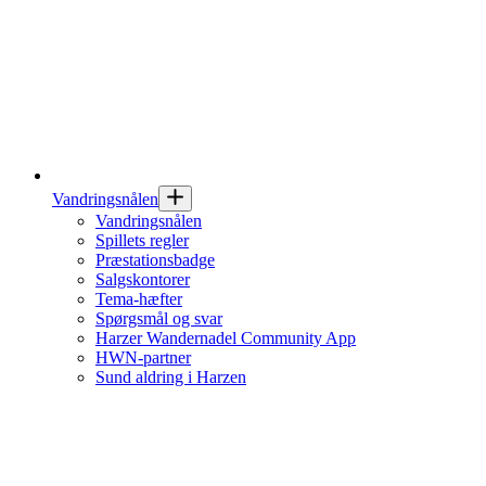
Vandringsnålen
Vandringsnålen
Spillets regler
Præstationsbadge
Salgskontorer
Tema-hæfter
Spørgsmål og svar
Harzer Wandernadel Community App
HWN-partner
Sund aldring i Harzen