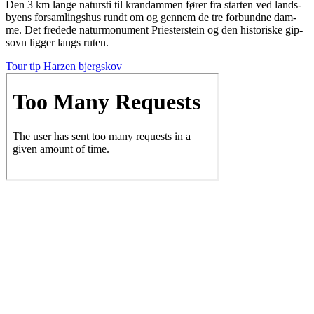
Den 3 km lan­ge natursti til kran­dam­men fører fra star­ten ved lands­
by­ens for­sam­lings­hus rundt om og gen­nem de tre for­bund­ne dam­
me. Det fre­de­de natur­monu­ment Pri­ester­ste­in og den histo­ri­ske gip­
sovn lig­ger langs ruten.
Tour tip Harzen bjergskov