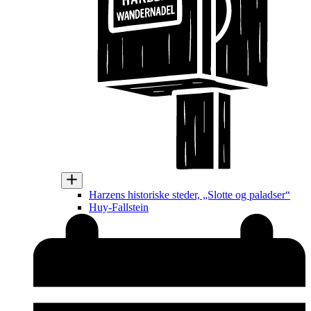
Harzens historiske steder, „Slotte og paladser“
Huy-Fallstein