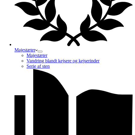
Majestæter
Majestæter
Vandring blandt kejsere og kejserinder
Serie af sten