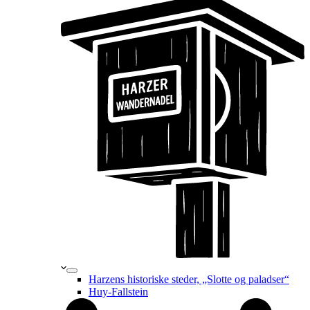
Harzens historiske steder, „Slotte og paladser“
Huy-Fallstein