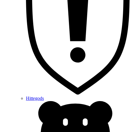
Hittegods