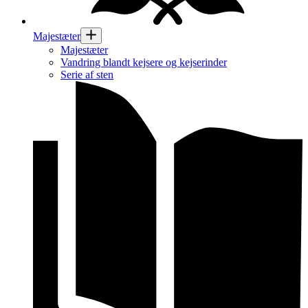
Majestæter
Majestæter
Vandring blandt kejsere og kejserinder
Serie af sten