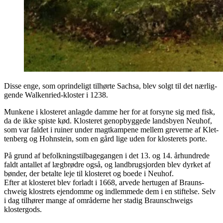
Dis­se enge, som oprin­de­ligt til­hør­te Sachsa, blev solgt til det nær­lig­
gen­de Wal­ken­ri­ed-klo­ster i 1238.
Mun­ke­ne i kloste­ret anlag­de dam­me her for at for­sy­ne sig med fisk,
da de ikke spi­ste kød. Kloste­ret genop­byg­ge­de lands­by­en Neuhof,
som var fal­det i rui­ner under magt­kam­pe­ne mel­lem gre­ver­ne af Klet­
ten­berg og Hohnste­in, som en gård lige uden for kloste­rets porte.
På grund af befolk­nings­til­ba­ge­gan­gen i det 13. og 14. århund­re­de
faldt antal­let af læg­brød­re også, og land­brugs­jor­den blev dyr­ket af
bøn­der, der betal­te leje til kloste­ret og boe­de i Neuhof.
Efter at kloste­ret blev for­ladt i 1668, arve­de her­tu­gen af Brauns­
chweig klo­strets ejen­dom­me og ind­lem­me­de dem i en stif­tel­se. Selv
i dag til­hø­rer man­ge af områ­der­ne her sta­dig Brauns­chweigs
klostergods.