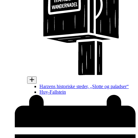
Harzens historiske steder, „Slotte og paladser“
Huy-Fallstein