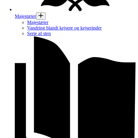
Majestæter
Majestæter
Vandring blandt kejsere og kejserinder
Serie af sten