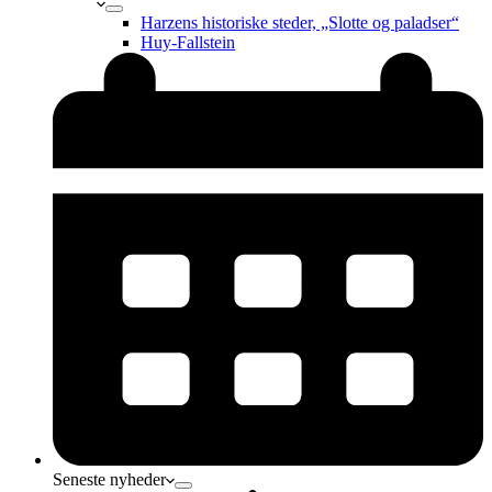
Harzens historiske steder, „Slotte og paladser“
Huy-Fallstein
Seneste nyheder