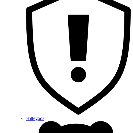
Hittegods