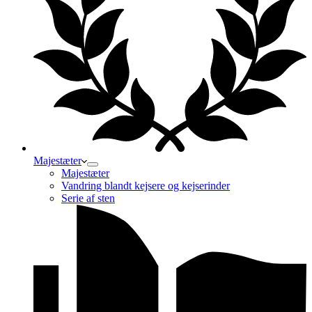
Majestæter
Majestæter
Vandring blandt kejsere og kejserinder
Serie af sten