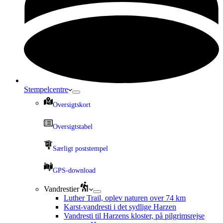
Stempelcentre
Oversigtskort
Oversigtstabel
Særligt poststempel
GPS-download
Vandrestier
Luther Trail, oplev naturen over 74 km
Karst-vandresti i det sydlige Harzen
Vandresti til Harzens kloster, på pilgrimsrejse