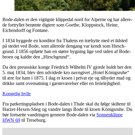
Bode-dalen er den vig­tig­ste klip­pe­dal nord for Alper­ne og har alle­re­
de for­tryl­let berøm­te dig­te­re som Goet­he, Klop­psto­ck, Hei­ne,
Eichen­dor­ff og Fontane.
I 1834 byg­ge­de en kon­di­tor fra Tha­lens en træhyt­te med et ild­sted
på ste­det ved Bode, som alle­re­de den­gang var kendt som Hirs­ch­
grund. I 1856 opfør­te han en stør­re byg­ning lige ved siden af Bode-
bro­en og kald­te den „Hirs­ch­grund“.
Da den preus­si­ske kon­ge Fri­edrich Wil­helm IV gjor­de holdt her den
5. maj 1834, blev den udvi­de­de kro navn­gi­vet „Hotel Königs­ruhe“
til ære for ham i 1875. I dag er kro­en i pri­vat eje og til­by­der mad og
drik­ke samt over­nat­ning i gæste­væ­rel­ser eller en ferielejlighed.
Kon­ge­lig hvile
Fra par­ke­rings­plad­sen i Bode-dalen i Tha­le skal du føl­ge skil­te­ne til
Harzer-Hexen-Stieg og van­dre langs Bode til kro­en Königs­ruhe. Du
bør fort­sæt­te van­drin­gen gen­nem Bode-dalen via
Son­nenklip­pe
HWN 69
til Treseburg.