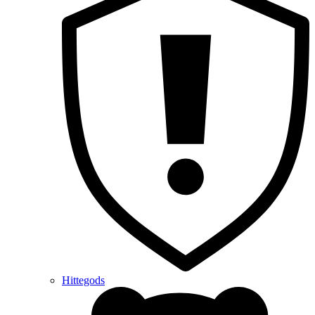
Hittegods