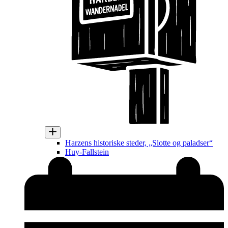
Harzens historiske steder, „Slotte og paladser“
Huy-Fallstein