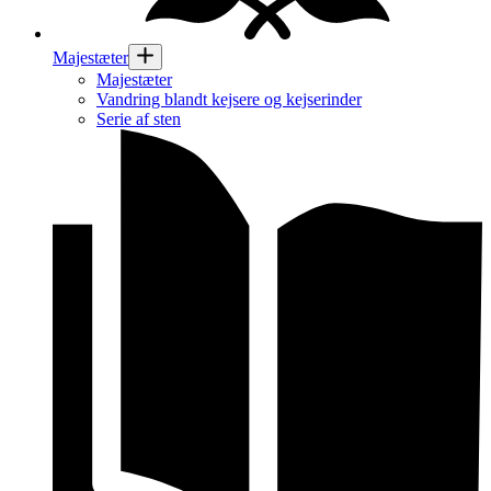
Majestæter
Majestæter
Vandring blandt kejsere og kejserinder
Serie af sten