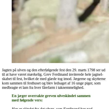
Jag­ten på ulven og den efter­føl­gen­de fest den 29. marts 1798 ser ud
til at have været mær­ke­lig. Grev Fer­di­nand invi­te­re­de hele jagtsel­
ska­bet til fest, hvil­ket de med glæ­de tog imod. Jæger­ne og skyt­ter­ne
kom sam­men til fest­hu­set og blev ledsa­get af 16 unge piger, som
med­brag­te et lam fra hver fåre­farm i taknemmelighed.
En jæger over­rak­te gre­ven ulve­skin­det sam­men
med føl­gen­de vers:
Her er skin­det fra det uhy­re, som Fer­di­nand har ned­