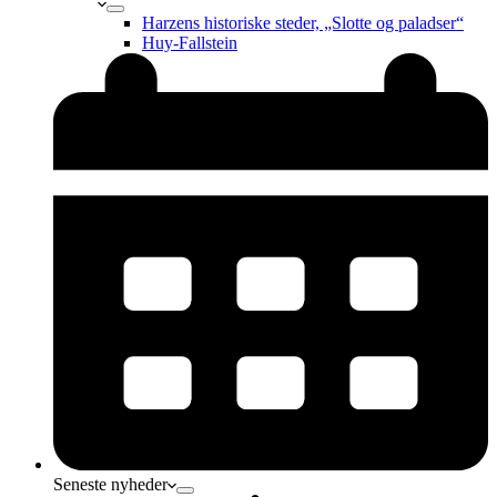
Harzens historiske steder, „Slotte og paladser“
Huy-Fallstein
Seneste nyheder