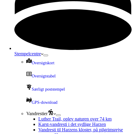
Stempelcentre
Oversigtskort
Oversigtstabel
Særligt poststempel
GPS-download
Vandrestier
Luther Trail, oplev naturen over 74 km
Karst-vandresti i det sydlige Harzen
Vandresti til Harzens kloster, på pilgrimsrejse