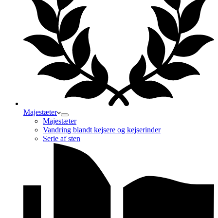
Majestæter
Majestæter
Vandring blandt kejsere og kejserinder
Serie af sten