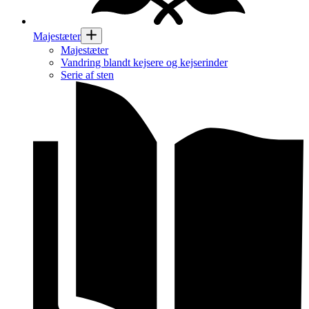
Majestæter
Majestæter
Vandring blandt kejsere og kejserinder
Serie af sten