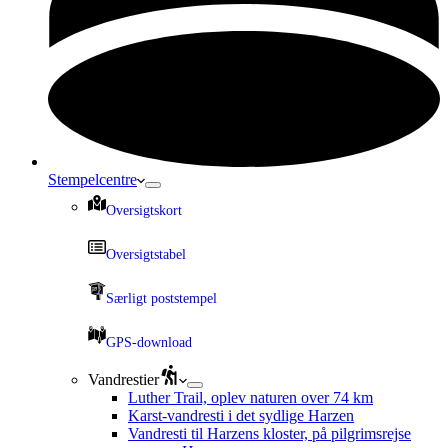
Stempelcentre
Oversigtskort
Oversigtstabel
Særligt poststempel
GPS-download
Vandrestier
Luther Trail, oplev naturen over 74 km
Karst-vandresti i det sydlige Harzen
Vandresti til Harzens kloster, på pilgrimsrejse