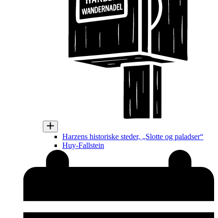
Harzens historiske steder, „Slotte og paladser“
Huy-Fallstein