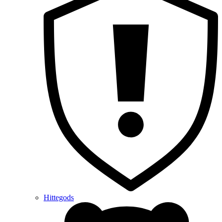
Hittegods