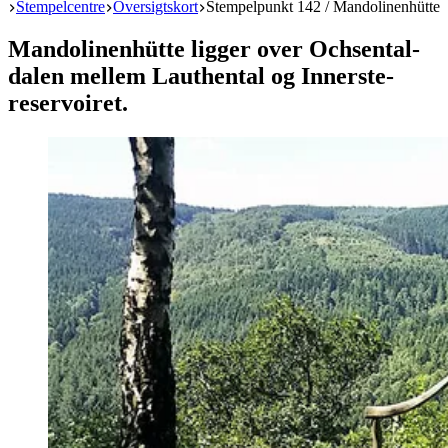
Start
Stempelcentre
Oversigtskort
Stempelpunkt 142 / Mandolinenhütte
Mandolinenhütte ligger over Ochsental-
dalen mellem Lauthental og Innerste-
reservoiret.