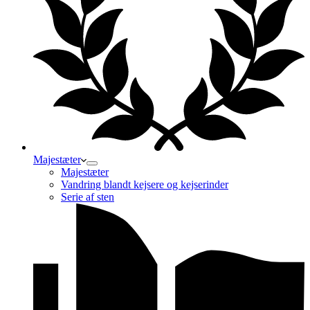
Majestæter
Majestæter
Vandring blandt kejsere og kejserinder
Serie af sten