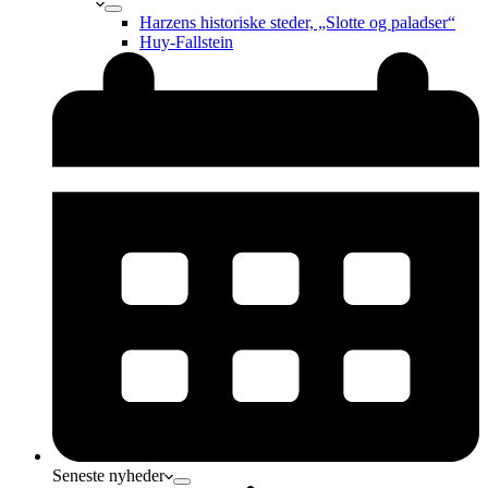
Harzens historiske steder, „Slotte og paladser“
Huy-Fallstein
Seneste nyheder