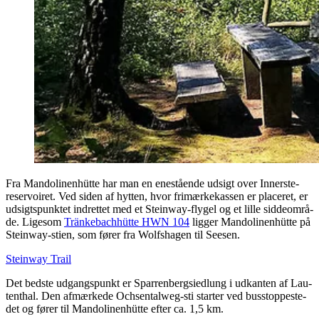
Fra Man­do­li­nen­hüt­te har man en ene­stå­en­de udsigt over Inner­ste-
reser­voi­ret. Ved siden af hyt­ten, hvor fri­mær­ke­kas­sen er pla­ce­ret, er
udsigts­punk­tet ind­ret­tet med et Ste­inway-fly­gel og et lil­le sid­de­om­rå­
de. Lige­som
Trän­ke­ba­chhüt­te HWN 104
lig­ger Man­do­li­nen­hüt­te på
Ste­inway-stien, som fører fra Wol­fsha­gen til Seesen.
Ste­inway Trail
Det bed­ste udgangs­punkt er Spar­ren­bergsied­lung i udkan­ten af Lau­
tent­hal. Den afmær­ke­de Och­sen­talweg-sti star­ter ved bus­stop­pe­ste­
det og fører til Man­do­li­nen­hüt­te efter ca. 1,5 km.