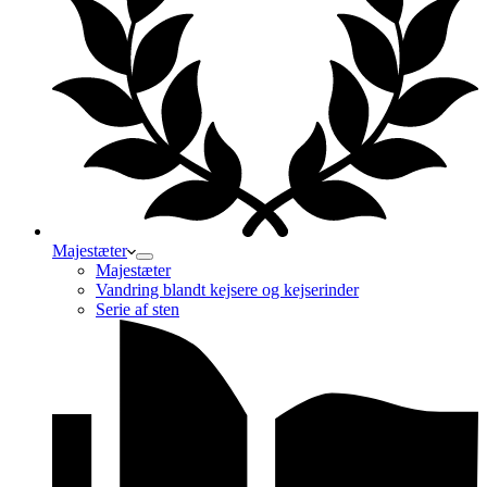
Majestæter
Majestæter
Vandring blandt kejsere og kejserinder
Serie af sten