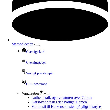
Stempelcentre
Oversigtskort
Oversigtstabel
Særligt poststempel
GPS-download
Vandrestier
Luther Trail, oplev naturen over 74 km
Karst-vandresti i det sydlige Harzen
Vandresti til Harzens kloster, på pilgrimsrejse