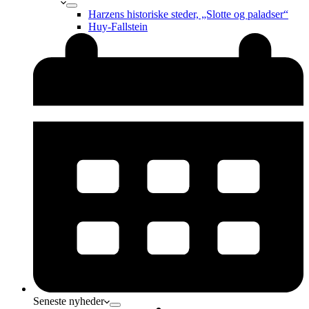
Harzens historiske steder, „Slotte og paladser“
Huy-Fallstein
Seneste nyheder