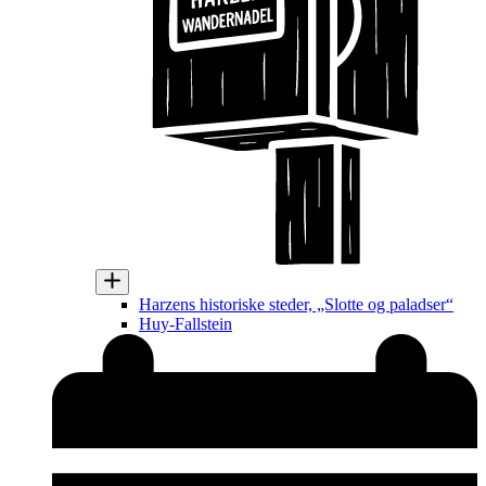
Harzens historiske steder, „Slotte og paladser“
Huy-Fallstein