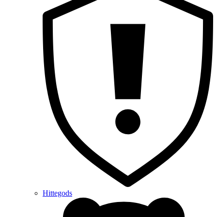
Hittegods