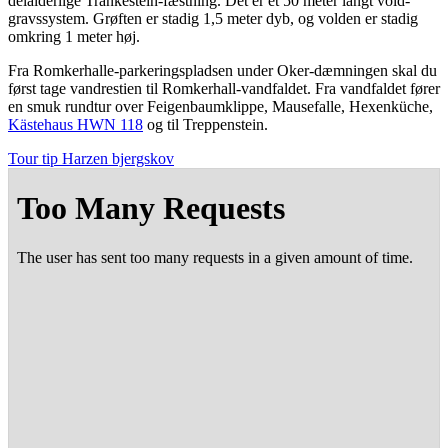
delal­der­li­ge Trän­ke­ste­in-fæst­ning. Det er et 50 meter langt vold­
gravs­sy­stem. Grøf­ten er sta­dig 1,5 meter dyb, og vol­den er sta­dig
omkring 1 meter høj.
Fra Rom­ker­hal­le-par­ke­rings­plad­sen under Oker-dæm­nin­gen skal du
først tage van­dre­stien til Rom­ker­hall-vand­fal­det. Fra vand­fal­det fører
en smuk rund­t­ur over Fei­gen­baum­klip­pe, Mau­se­fal­le, Hexenkü­che,
Käste­haus HWN 118
og til Treppenstein.
Tour tip Harzen bjergskov