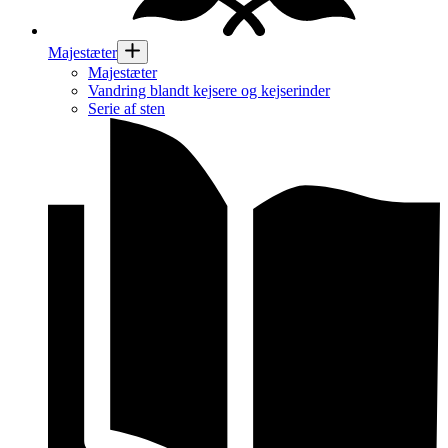
Majestæter
Majestæter
Vandring blandt kejsere og kejserinder
Serie af sten