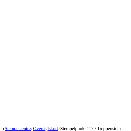
Start
Stempelcentre
Oversigtskort
Stempelpunkt 117 / Treppenstein