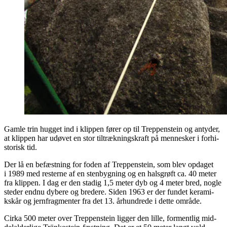
Gam­le trin hug­get ind i klip­pen fører op til Trep­penste­in og anty­der,
at klip­pen har udø­vet en stor til­træk­nings­kraft på men­ne­sker i for­hi­
sto­risk tid.
Der lå en befæst­ning for foden af Trep­penste­in, som blev opda­get
i 1989 med rester­ne af en sten­byg­ning og en hals­grøft ca. 40 meter
fra klip­pen. I dag er den sta­dig 1,5 meter dyb og 4 meter bred, nog­le
ste­der end­nu dybe­re og bre­de­re. Siden 1963 er der fun­det kera­mi­
kskår og jer­n­frag­men­ter fra det 13. århund­re­de i det­te område.
Cir­ka 500 meter over Trep­penste­in lig­ger den lil­le, for­ment­lig mid­