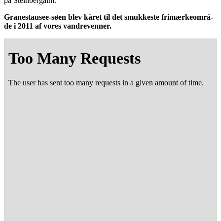
på Steinbergalm.
Gra­ne­stau­see-søen blev kåret til det smuk­ke­ste fri­mær­ke­om­rå­
de i 2011 af vores vandrevenner.