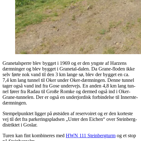
Gra­ne­tals­per­re blev byg­get i 1969 og er den yng­ste af Harzens
dæm­nin­ger og blev byg­get i Gra­ne­tal-dalen. Da Gra­ne-flo­den ikke
selv før­te nok vand til den 3 km lan­ge sø, blev der byg­get en ca.
7,4 km lang tun­nel til Oker under Oker-dæm­nin­gen. Den­ne tun­nel
tager også vand ind fra Gose under­vejs. En anden 4,8 km lang tun­
nel fører fra Radau til Große Rom­ke og der­med også ind i Oker-
Gra­ne-tun­ne­len. Der er også en underjor­disk for­bin­del­se til Innerste-
dæmningen.
Stem­pel­punk­tet lig­ger på øst­si­den af reser­voi­ret og er den kor­te­ste
vej til det fra par­ke­rings­plad­sen „Unter den Eichen“ over Ste­in­berg-
distrik­tet i Goslar.
Turen kan fint kom­bi­ne­res med
HWN 111 Ste­in­berg­turm
og et stop