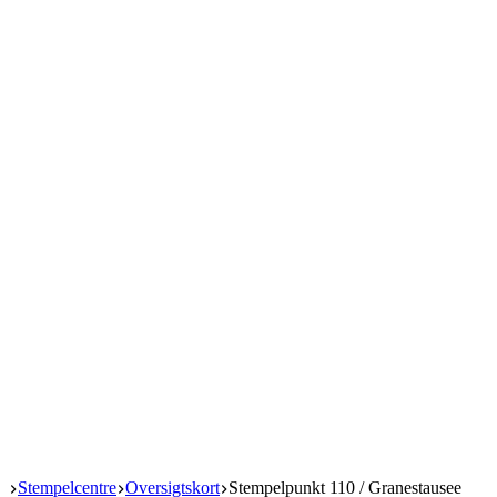
Start
Stempelcentre
Oversigtskort
Stempelpunkt 110 / Granestausee