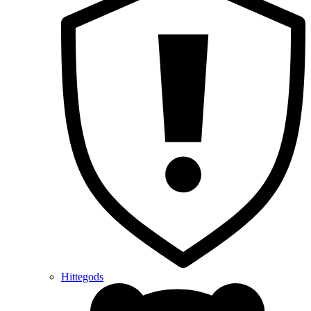
Hittegods