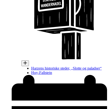
Harzens historiske steder, „Slotte og paladser“
Huy-Fallstein