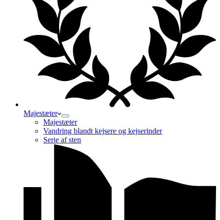
Majestæter
Majestæter
Vandring blandt kejsere og kejserinder
Serie af sten