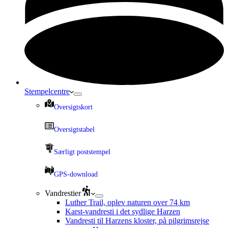
Stempelcentre
Oversigtskort
Oversigtstabel
Særligt poststempel
GPS-download
Vandrestier
Luther Trail, oplev naturen over 74 km
Karst-vandresti i det sydlige Harzen
Vandresti til Harzens kloster, på pilgrimsrejse