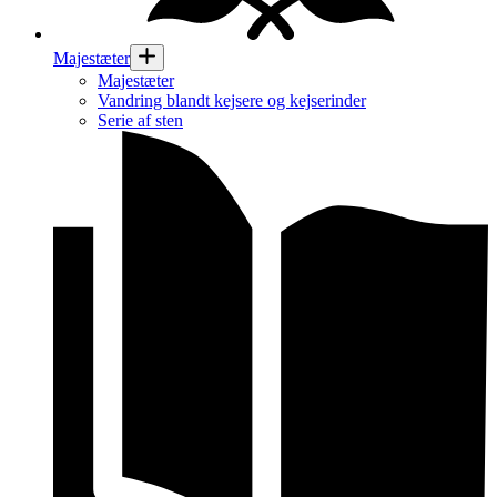
Majestæter
Majestæter
Vandring blandt kejsere og kejserinder
Serie af sten