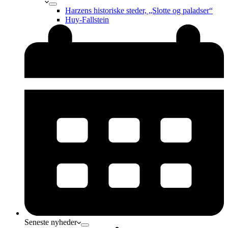
Harzens historiske steder, „Slotte og paladser“
Huy-Fallstein
Seneste nyheder