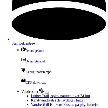
Stempelcentre
Oversigtskort
Oversigtstabel
Særligt poststempel
GPS-download
Vandrestier
Luther Trail, oplev naturen over 74 km
Karst-vandresti i det sydlige Harzen
Vandresti til Harzens kloster, på pilgrimsrejse