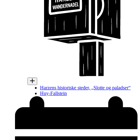
Harzens historiske steder, „Slotte og paladser“
Huy-Fallstein