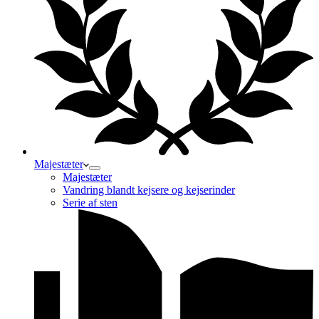
Majestæter
Majestæter
Vandring blandt kejsere og kejserinder
Serie af sten