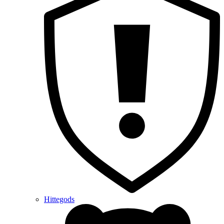
Hittegods