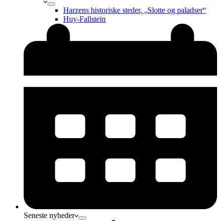
Harzens historiske steder, „Slotte og paladser“
Huy-Fallstein
Seneste nyheder