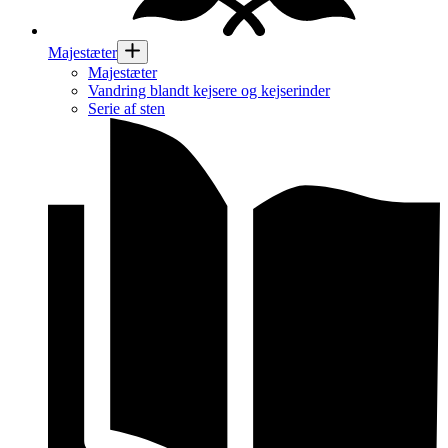
Majestæter
Majestæter
Vandring blandt kejsere og kejserinder
Serie af sten