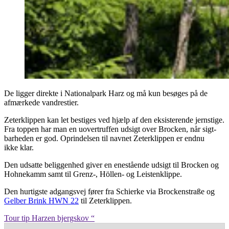
De lig­ger direk­te i Natio­nal­park Harz og må kun besø­ges på de
afmær­ke­de vandrestier.
Zeter­klip­pen kan let besti­ges ved hjælp af den eksi­ste­ren­de jern­sti­ge.
Fra top­pen har man en uover­truf­fen udsigt over Bro­ck­en, når sigt­
bar­he­den er god. Oprin­del­sen til nav­net Zeter­klip­pen er end­nu
ikke klar.
Den udsat­te belig­gen­hed giver en ene­stå­en­de udsigt til Bro­ck­en og
Hoh­ne­kamm samt til Grenz‑, Höl­len- og Leistenklippe.
Den hur­tig­ste adgangs­vej fører fra Schier­ke via Bro­ck­en­straße og
Gel­ber Brink HWN 22
til Zeterklippen.
Tour tip Harzen bjergskov “