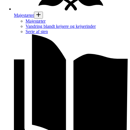
Majestæter
Majestæter
Vandring blandt kejsere og kejserinder
Serie af sten