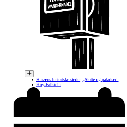
Harzens historiske steder, „Slotte og paladser“
Huy-Fallstein