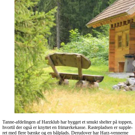
Tan­ne-afde­lin­gen af Harz­klub har byg­get et smukt shel­ter på top­pen,
hvor­til der også er knyt­tet en fri­mær­ke­kas­se. Raste­plad­sen er sup­ple­
ret med fle­re bæn­ke og en bål­plads. Der­u­d­over har Harz-ven­ner­ne