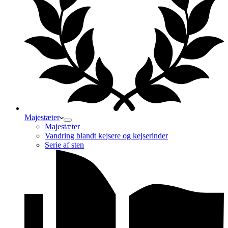
Majestæter
Majestæter
Vandring blandt kejsere og kejserinder
Serie af sten