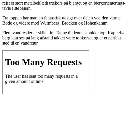
rejst et stort metal­be­klædt trækors på bjer­get og en bjer­g­o­ri­en­te­ring­s­
tav­le i støbejern.
Fra top­pen har man en fan­ta­stisk udsigt over dalen ved den var­me
Bode og vide­re mod Wurm­berg, Bro­ck­en og Hohenkamm.
Fle­re van­dre­sti­er er skil­tet fra Tan­ne til den­ne smuk­ke top. Kapi­tels­
berg kan ses på lang afstand tak­ket være topkor­set og er et per­fekt
sted til en vandretur.