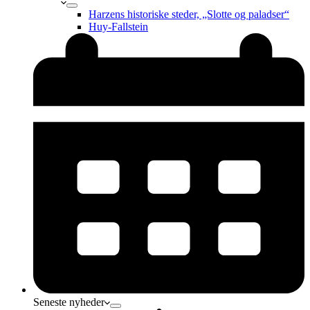
Harzens historiske steder, „Slotte og paladser“
Huy-Fallstein
Seneste nyheder