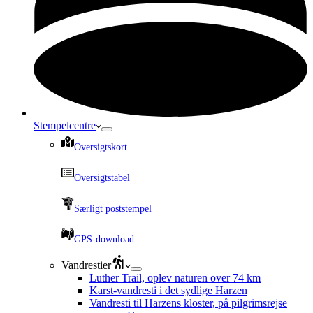
Stempelcentre
Oversigtskort
Oversigtstabel
Særligt poststempel
GPS-download
Vandrestier
Luther Trail, oplev naturen over 74 km
Karst-vandresti i det sydlige Harzen
Vandresti til Harzens kloster, på pilgrimsrejse