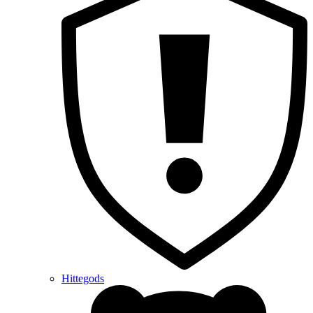
Hittegods