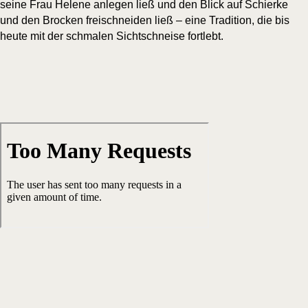
sei­ne Frau Hele­ne anle­gen ließ und den Blick auf Schier­ke
und den Bro­cken frei­schnei­den ließ – eine Tra­di­ti­on, die bis
heu­te mit der schma­len Sicht­schnei­se fortlebt.