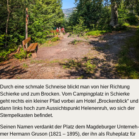
Durch eine schma­le Schnei­se blickt man von hier Rich­tung
Schier­ke und zum Bro­cken. Vom Cam­ping­platz in Schier­ke
geht rechts ein klei­ner Pfad vor­bei am Hotel „Bro­cken­blick“ und
dann links hoch zum Aus­sichts­punkt Hele­nen­ruh, wo sich der
Stem­pel­kas­ten befindet.
Sei­nen Namen ver­dankt der Platz dem Mag­de­bur­ger Unter­neh­
mer Her­mann Gru­son (1821 – 1895), der ihn als Ruhe­platz für